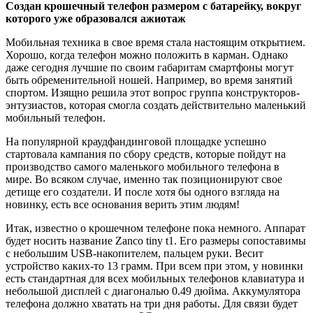
Создан крошечный телефон размером с батарейку, вокруг
которого уже образовался ажиотаж
Мобильная техника в свое время стала настоящим открытием.
Хорошо, когда телефон можно положить в карман. Однако
даже сегодня лучшие по своим габаритам смартфоны могут
быть
обременительной ношей. Например, во время занятий
спортом. Изящно решила этот вопрос группа конструкторов-
энтузиастов, которая смогла создать действительно маленький
мобильный телефон.
На популярной краудфандинговой площадке успешно
стартовала кампания по сбору средств, которые пойдут на
производство самого маленького мобильного телефона в
мире. Во всяком случае, именно так позиционируют свое
детище его создатели. И после хотя бы одного взгляда на
новинку, есть все основания верить этим людям!
Итак, известно о крошечном телефоне пока немного. Аппарат
будет носить название Zanco tiny t1. Его размеры сопоставимы
с небольшим USB-накопителем, пальцем руки. Весит
устройство каких-то 13 грамм. При всем при этом, у новинки
есть стандартная для всех мобильных телефонов клавиатура и
небольшой дисплей с диагональю 0.49 дюйма. Аккумулятора
телефона должно хватать на три дня работы. Для связи будет