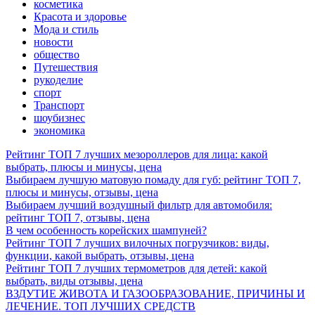
косметика
Красота и здоровье
Мода и стиль
новости
общество
Путешествия
рукоделие
спорт
Транспорт
шоубизнес
экономика
Рейтинг ТОП 7 лучших мезороллеров для лица: какой
выбрать, плюсы и минусы, цена
Выбираем лучшую матовую помаду для губ: рейтинг ТОП 7,
плюсы и минусы, отзывы, цена
Выбираем лучший воздушный фильтр для автомобиля:
рейтинг ТОП 7, отзывы, цена
В чем особенность корейских шампуней?
Рейтинг ТОП 7 лучших вилочных погрузчиков: виды,
функции, какой выбрать, отзывы, цена
Рейтинг ТОП 7 лучших термометров для детей: какой
выбрать, виды отзывы, цена
ВЗДУТИЕ ЖИВОТА И ГАЗООБРАЗОВАНИЕ, ПРИЧИНЫ И
ЛЕЧЕНИЕ. ТОП ЛУЧШИХ СРЕДСТВ