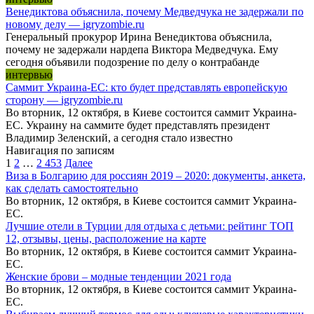
Венедиктова объяснила, почему Медведчука не задержали по
новому делу — igryzombie.ru
Генеральный прокурор Ирина Венедиктова объяснила,
почему не задержали нардепа Виктора Медведчука. Ему
сегодня объявили подозрение по делу о контрабанде
интервью
Саммит Украина-ЕС: кто будет представлять европейскую
сторону — igryzombie.ru
Во вторник, 12 октября, в Киеве состоится саммит Украина-
ЕС. Украину на саммите будет представлять президент
Владимир Зеленский, а сегодня стало известно
Навигация по записям
1
2
…
2 453
Далее
Виза в Болгарию для россиян 2019 – 2020: документы, анкета,
как сделать самостоятельно
Во вторник, 12 октября, в Киеве состоится саммит Украина-
ЕС.
Лучшие отели в Турции для отдыха с детьми: рейтинг ТОП
12, отзывы, цены, расположение на карте
Во вторник, 12 октября, в Киеве состоится саммит Украина-
ЕС.
Женские брови – модные тенденции 2021 года
Во вторник, 12 октября, в Киеве состоится саммит Украина-
ЕС.