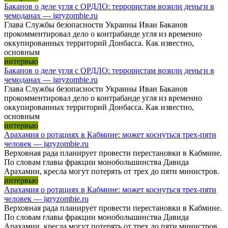
Баканов о деле угля с ОРДЛО: террористам возили деньги в
чемоданах — igryzombie.ru
Глава Службы безопасности Украины Иван Баканов
прокомментировал дело о контрабанде угля из временно
оккупированных территорий Донбасса. Как известно,
основным
интервью
Баканов о деле угля с ОРДЛО: террористам возили деньги в
чемоданах — igryzombie.ru
Глава Службы безопасности Украины Иван Баканов
прокомментировал дело о контрабанде угля из временно
оккупированных территорий Донбасса. Как известно,
основным
интервью
Арахамия о ротациях в Кабмине: может коснуться трех-пяти
человек — igryzombie.ru
Верховная рада планирует провести перестановки в Кабмине.
По словам главы фракции монобольшинства Давида
Арахамии, кресла могут потерять от трех до пяти министров.
интервью
Арахамия о ротациях в Кабмине: может коснуться трех-пяти
человек — igryzombie.ru
Верховная рада планирует провести перестановки в Кабмине.
По словам главы фракции монобольшинства Давида
Арахамии, кресла могут потерять от трех до пяти министров.