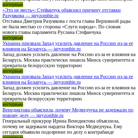
интервью
«Это не месть»: Стефанчук объяснил причину отставки
Разумкова — igryzombie.ru
Отставка Дмитрия Разумкова с поста главы Верховной рады
не была местью со стороны «Слуги народа». По словам
нового главы парламента Руслана Стефанчука
интервью
Украина призвала Запад усилить давление на Россию из-за ее
влияния на Беларусь — igryzombie.ru
Запад должен усилить давление на Россию из-за ее влияния на
Беларусь. Москва практически лишила Минск суверенитета и
превратила белорусскую территорию
интервью
Украина призвала Запад усилить давление на Россию из-за ее
влияния на Беларусь — igryzombie.ru
Запад должен усилить давление на Россию из-за ее влияния на
Беларусь. Москва практически лишила Минск суверенитета и
превратила белорусскую территорию
интервью
Венедиктова объяснила, почему Медведчука не задержали по
новому делу — igryzombie.ru
Генеральный прокурор Ирина Венедиктова объяснила,
почему не задержали нардепа Виктора Медведчука. Ему
сегодня объявили подозрение по делу о контрабанде
интервью