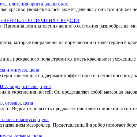
реты плетения оригинальных кос
час красиво уложить волосы может девушка с опытом или без нег
ЛЕЧЕНИЕ. ТОП ЛУЧШИХ СРЕДСТВ
. Причины возникновения данного состояния разнообразны, мно
аты, которые направлены на нормализацию холестерина в крови
ница прекрасного пола стремится иметь красивые и ухоженные 
сы и минусы, цена
ктеристиками для поддержания эффектного и элегантного вида
 7, виды, отзывы, цена
ния и укрепления ногтей. Он представляет собой материал выс
в, отзывы, цена
росто. Ведь аптечная сеть предлагает настолько широкий ассорт
 плюсы и минусы, цена
д названием мезороллер. Представленный прибор помогает боро
нусы, отзывы, цена