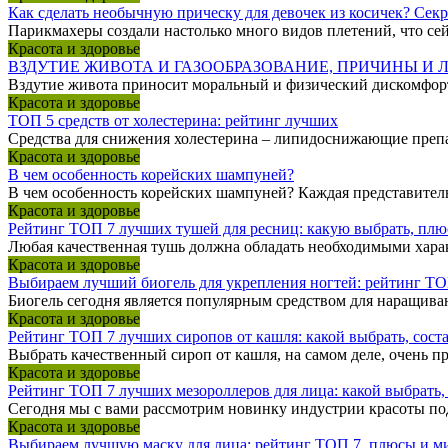
Как сделать необычную прическу для девочек из косичек? Сек
Парикмахеры создали настолько много видов плетений, что сей
Красота и здоровье
ВЗДУТИЕ ЖИВОТА И ГАЗООБРАЗОВАНИЕ, ПРИЧИНЫ И 
Вздутие живота приносит моральный и физический дискомфорт
Красота и здоровье
ТОП 5 средств от холестерина: рейтинг лучших
Средства для снижения холестерина – липидоснижающие препар
Красота и здоровье
В чем особенность корейских шампуней?
В чем особенность корейских шампуней? Каждая представитель
Красота и здоровье
Рейтинг ТОП 7 лучших тушей для ресниц: какую выбрать, плю
Любая качественная тушь должна обладать необходимыми хара
Красота и здоровье
Выбираем лучший биогель для укрепления ногтей: рейтинг ТОП
Биогель сегодня является популярным средством для наращива
Красота и здоровье
Рейтинг ТОП 7 лучших сиропов от кашля: какой выбрать, соста
Выбрать качественный сироп от кашля, на самом деле, очень п
Красота и здоровье
Рейтинг ТОП 7 лучших мезороллеров для лица: какой выбрать,
Сегодня мы с вами рассмотрим новинку индустрии красоты по
Красота и здоровье
Выбираем лучшую маску для лица: рейтинг ТОП 7, плюсы и ми