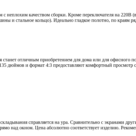
с неплохим качеством сборки. Кроме переключателя на 220В (вве
ины и стальное кольцо). Идеально гладкое полотно, по краям р
 станет отличным приобретением для дома или для офисного по
35 дюймов и формат 4:3 предоставляют комфортный просмотр сл
кладывания справляется на ура. Сравнительно с экранами други
прямо над окном. Цена абсолютно соответствует изделию. Реком