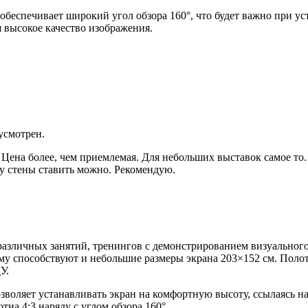
 обеспечивает широкий угол обзора 160°, что будет важно при 
я высокое качество изображения.
усмотрен.
Цена более, чем приемлемая. Для небольших выставок самое то.
 у стены ставить можно. Рекомендую.
различных занятий, тренингов с демонстрированием визуального 
му способствуют и небольшие размеры экрана 203×152 см. Полот
У.
зволяет устанавливать экран на комфортную высоту, ссылаясь на
на 4:3 наряду с углом обзора 160°.