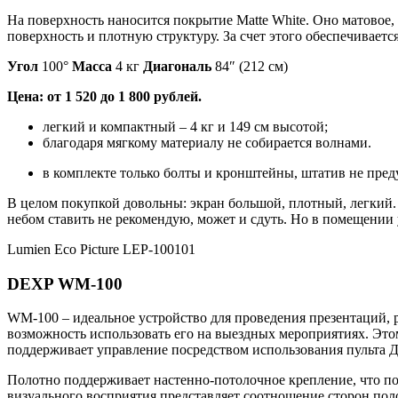
На поверхность наносится покрытие Matte White. Оно матовое,
поверхность и плотную структуру. За счет этого обеспечиваетс
Угол
100°
Масса
4 кг
Диагональ
84″ (212 см)
Цена: от 1 520 до 1 800 рублей.
легкий и компактный – 4 кг и 149 см высотой;
благодаря мягкому материалу не собирается волнами.
в комплекте только болты и кронштейны, штатив не пред
В целом покупкой довольны: экран большой, плотный, легкий. 
небом ставить не рекомендую, может и сдуть. Но в помещении
Lumien Eco Picture LEP-100101
DEXP WM-100
WM-100 – идеальное устройство для проведения презентаций, 
возможность использовать его на выездных мероприятиях. Это
поддерживает управление посредством использования пульта Д
Полотно поддерживает настенно-потолочное крепление, что по
визуального восприятия представляет соотношение сторон полот