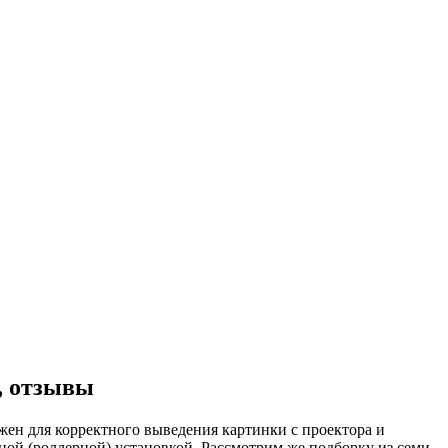
, отзывы
жен для корректного выведения картинки с проектора и
ной (роллерной) установкой. Рассмотрим же подборку из семи