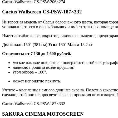
Cactus Wallscreen CS-PSW-206×274
Cactus Wallscreen CS-PSW-187×332
Интересная модель от Cactus белоснежного цвета, которая хо
устанавливать его в очень больших и вместительных помещени
Имеет антибликовое покрытие, лаковое напыление, предотвра
Диагональ
150″ (381 см)
Угол
160°
Масса
18.2 кг
Стоимость: от 7 130 до 7 600 рублей.
мягкое лаковое покрытие – поверхность стойка к ультрафи
надежно прошита возле проушин;
угол обзора – 160°.
может неприятно пахнуть.
Учтите – крепление намного длиннее экрана. Полотно качестве
сделано, чтоб оно не просвечивалось и проекция не выглядела
Cactus Wallscreen CS-PSW-187×332
SAKURA CINEMA MOTOSCREEN