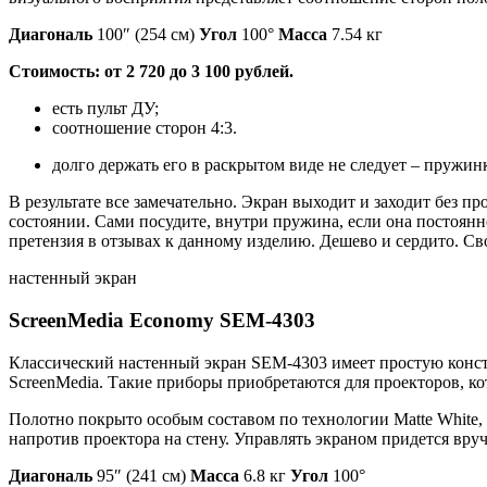
Диагональ
100″ (254 см)
Угол
100°
Масса
7.54 кг
Стоимость: от 2 720 до 3 100 рублей.
есть пульт ДУ;
соотношение сторон 4:3.
долго держать его в раскрытом виде не следует – пружинк
В результате все замечательно. Экран выходит и заходит без п
состоянии. Сами посудите, внутри пружина, если она постоянно
претензия в отзывах к данному изделию. Дешево и сердито. С
настенный экран
ScreenMedia Economy SEM-4303
Классический настенный экран SEM-4303 имеет простую конст
ScreenMedia. Такие приборы приобретаются для проекторов, к
Полотно покрыто особым составом по технологии Matte White, 
напротив проектора на стену. Управлять экраном придется вру
Диагональ
95″ (241 см)
Масса
6.8 кг
Угол
100°