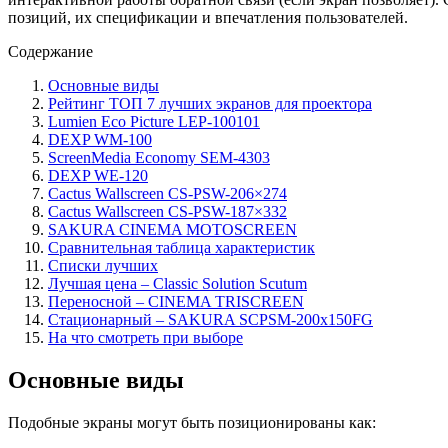
позиций, их спецификации и впечатления пользователей.
Содержание
Основные виды
Рейтинг ТОП 7 лучших экранов для проектора
Lumien Eco Picture LEP-100101
DEXP WM-100
ScreenMedia Economy SEM-4303
DEXP WE-120
Cactus Wallscreen CS-PSW-206×274
Cactus Wallscreen CS-PSW-187×332
SAKURA CINEMA MOTOSCREEN
Сравнительная таблица характеристик
Списки лучших
Лучшая цена – Classic Solution Scutum
Переносной – CINEMA TRISCREEN
Стационарный – SAKURA SCPSM-200x150FG
На что смотреть при выборе
Основные виды
Подобные экраны могут быть позиционированы как: