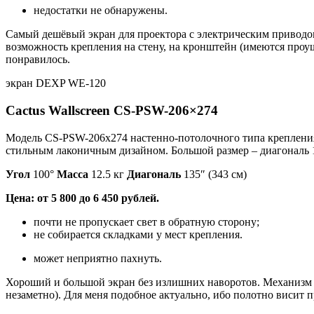
недостатки не обнаружены.
Самый дешёвый экран для проектора с электрическим приводом 
возможность крепления на стену, на кронштейн (имеются проуш
понравилось.
экран DEXP WE-120
Cactus Wallscreen CS-PSW-206×274
Модель CS-PSW-206х274 настенно-потолочного типа крепления
стильным лаконичным дизайном. Большой размер – диагональ 1
Угол
100°
Масса
12.5 кг
Диагональ
135″ (343 см)
Цена: от 5 800 до 6 450 рублей.
почти не пропускает свет в обратную сторону;
не собирается складками у мест крепления.
может неприятно пахнуть.
Хороший и большой экран без излишних наворотов. Механизм с
незаметно). Для меня подобное актуально, ибо полотно висит 